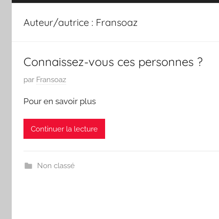
Auteur/autrice :
Fransoaz
Connaissez-vous ces personnes ?
P
par
Fransoaz
u
Pour en savoir plus
b
l
Continuer la lecture
i
é
l
Non classé
e
1
7
d