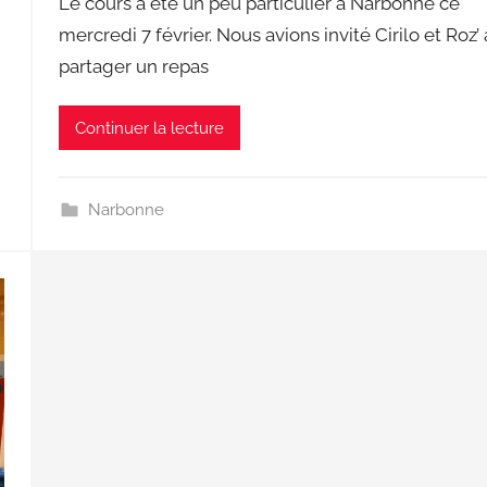
Le cours a été un peu particulier à Narbonne ce
b
mercredi 7 février. Nous avions invité Cirilo et Roz’ 
l
partager un repas
i
é
l
Continuer la lecture
e
1
6
Narbonne
f
é
v
r
i
e
r
2
0