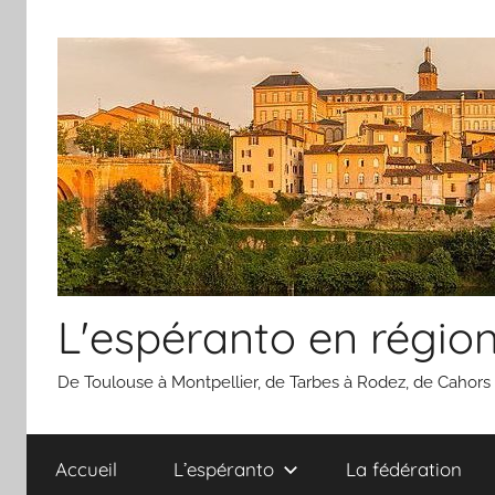
Aller
au
contenu
L'espéranto en régio
De Toulouse à Montpellier, de Tarbes à Rodez, de Cahors
Accueil
L’espéranto
La fédération