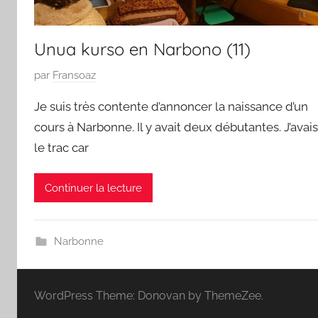
Unua kurso en Narbono (11)
P
par
Fransoaz
u
Je suis très contente d’annoncer la naissance d’un
b
cours à Narbonne. Il y avait deux débutantes. J’avais
l
le trac car
i
é
l
Continuer la lecture
e
4
j
Narbonne
a
n
WordPress Theme: Donovan by ThemeZee.
v
i