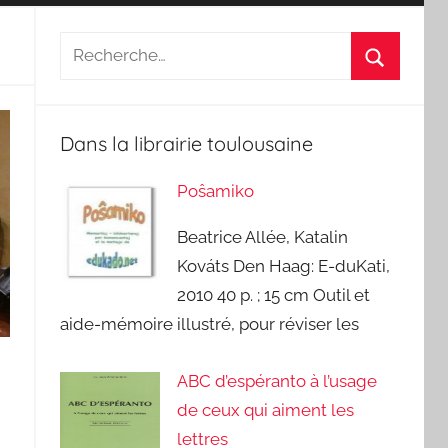
Recherche
pour
Recherch
:
Dans la librairie toulousaine
Poŝamiko
Beatrice Allée, Katalin
Kováts Den Haag: E-duKati,
2010 40 p. ; 15 cm Outil et
aide-mémoire illustré, pour réviser les
ABC d’espéranto à l’usage
de ceux qui aiment les
lettres