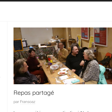
Repas partagé
P
par
Fransoaz
u