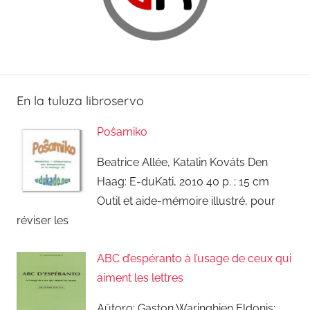
En la tuluza libroservo
Poŝamiko
Beatrice Allée, Katalin Kováts Den
Haag: E-duKati, 2010 40 p. ; 15 cm
Outil et aide-mémoire illustré, pour
réviser les
ABC d’espéranto à l’usage de ceux qui
aiment les lettres
Aŭtoro: Gaston Waringhien Eldonis: