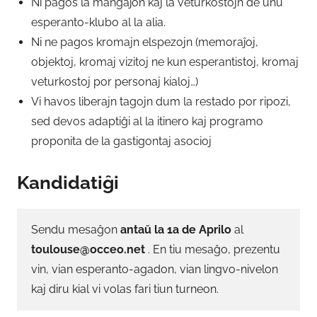
Ni pagos la manĝaĵon kaj la veturkostojn de unu
esperanto-klubo al la alia.
Ni ne pagos kromajn elspezojn (memoraĵoj,
objektoj, kromaj vizitoj ne kun esperantistoj, kromaj
veturkostoj por personaj kialoj…)
Vi havos liberajn tagojn dum la restado por ripozi,
sed devos adaptiĝi al la itinero kaj programo
proponita de la gastigontaj asocioj
Kandidatiĝi
Sendu mesaĝon
antaŭ la 1a de Aprilo
al
toulouse@occeo.net
. En tiu mesaĝo, prezentu
vin, vian esperanto-agadon, vian lingvo-nivelon
kaj diru kial vi volas fari tiun turneon.