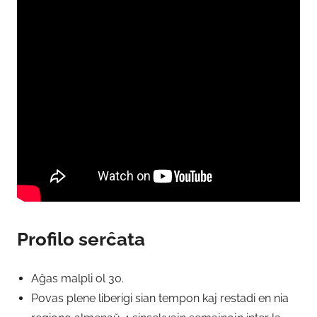
Profilo serĉata
Aĝas malpli ol 30.
Povas plene liberigi sian tempon kaj restadi en nia