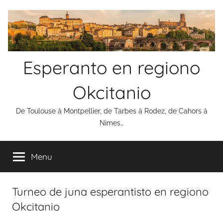
Skip
to
content
Esperanto en regiono
Okcitanio
De Toulouse à Montpellier, de Tarbes à Rodez, de Cahors à
Nimes…
Menu
Turneo de juna esperantisto en regiono
Okcitanio