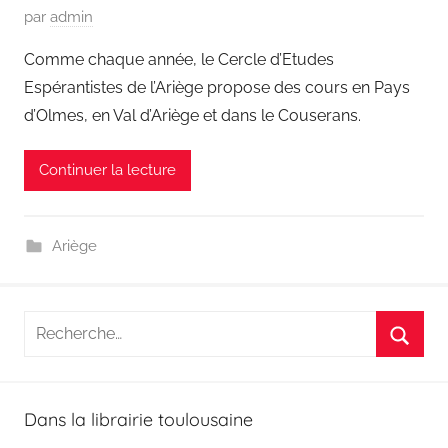
P
par
admin
8
u
Comme chaque année, le Cercle d’Etudes
b
Espérantistes de l’Ariège propose des cours en Pays
l
d’Olmes, en Val d’Ariège et dans le Couserans.
i
é
Continuer la lecture
l
e
2
Ariège
9
a
o
Recherche
û
pour
t
Reche
:
2
0
Dans la librairie toulousaine
1