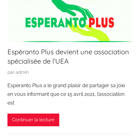
Espéranto Plus devient une association
spécialisée de l’UEA
P
par
admin
u
Esperanto Plus a le grand plaisir de partager sa joie
b
en vous informant que ce 15 avril 2021, l’association
l
est
i
é
Continuer la lecture
l
e
1