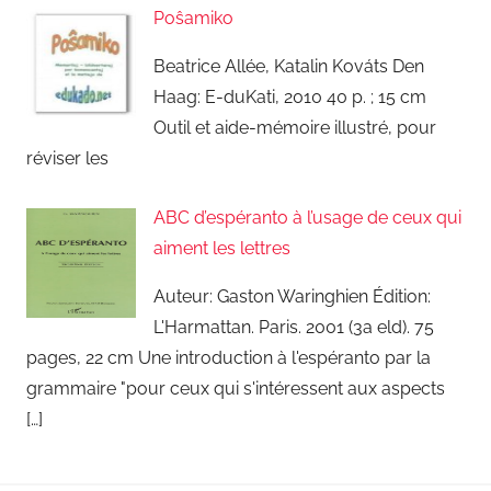
8
Poŝamiko
Beatrice Allée, Katalin Kováts Den
Haag: E-duKati, 2010 40 p. ; 15 cm
Outil et aide-mémoire illustré, pour
réviser les
ABC d’espéranto à l’usage de ceux qui
aiment les lettres
Auteur: Gaston Waringhien Édition:
L'Harmattan. Paris. 2001 (3a eld). 75
pages, 22 cm Une introduction à l'espéranto par la
grammaire "pour ceux qui s'intéressent aux aspects
[…]