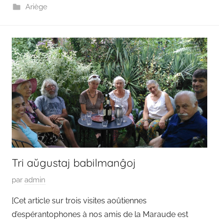
Ariège
8
m
a
i
2
0
2
1
Tri aŭgustaj babilmanĝoj
P
par
admin
u
[Cet article sur trois visites aoûtiennes
b
d’espérantophones à nos amis de la Maraude est
l