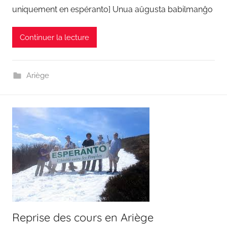
uniquement en espéranto] Unua aŭgusta babilmanĝo
i
é
Continuer la lecture
l
e
3
Ariège
s
e
p
t
e
m
b
r
e
2
0
Reprise des cours en Ariège
1