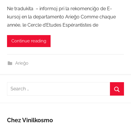
o
Ne tradukita – informoj pri la rekomenciĝo de E-
s
kursoj en la departamento Arieĝo Comme chaque
t
année, le Cercle d’Etudes Espérantistes de
e
d
Continue reading
o
n
2
Arieĝo
9
A
ŭ
Search
g
for:
u
Searc
s
t
o
Chez Vinilkosmo
2