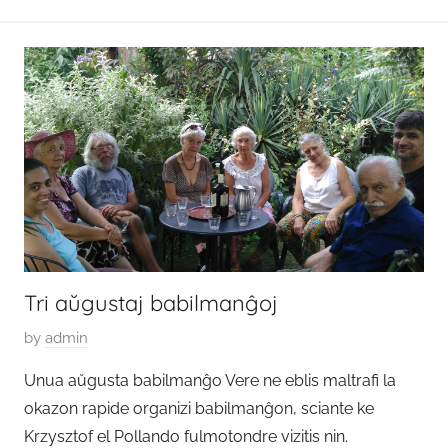
M
a
j
o
2
0
2
1
Tri aŭgustaj babilmanĝoj
P
by
admin
o
Unua aŭgusta babilmanĝo Vere ne eblis maltrafi la
s
okazon rapide organizi babilmanĝon, sciante ke
t
Krzysztof el Pollando fulmotondre vizitis nin.
e