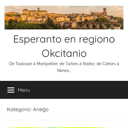
Skip
to
content
Esperanto en regiono
Okcitanio
De Toulouse à Montpellier, de Tarbes à Rodez, de Cahors à
Nimes…
Menu
Kategorio:
Arieĝo