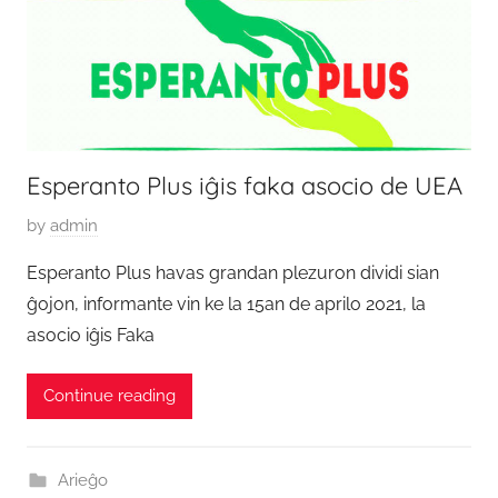
Esperanto Plus iĝis faka asocio de UEA
P
by
admin
o
Esperanto Plus havas grandan plezuron dividi sian
s
ĝojon, informante vin ke la 15an de aprilo 2021, la
t
asocio iĝis Faka
e
d
Continue reading
o
n
1
Arieĝo
8