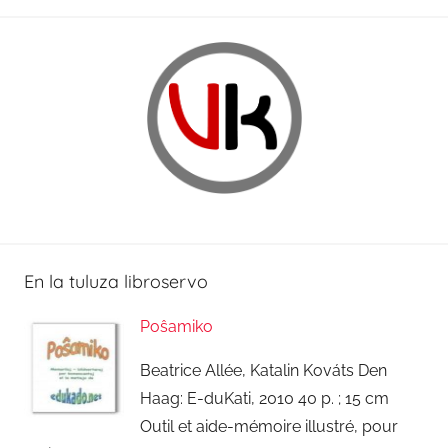
0
1
8
En la tuluza libroservo
Poŝamiko
Beatrice Allée, Katalin Kováts Den
Haag: E-duKati, 2010 40 p. ; 15 cm
Outil et aide-mémoire illustré, pour