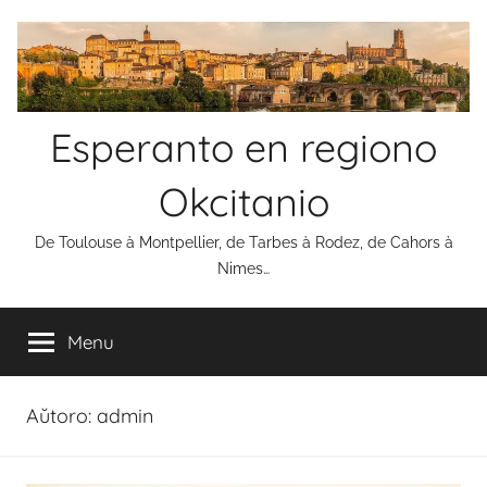
Skip
to
content
Esperanto en regiono
Okcitanio
De Toulouse à Montpellier, de Tarbes à Rodez, de Cahors à
Nimes…
Menu
Aŭtoro:
admin