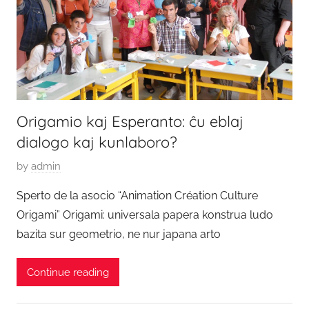
2
0
2
1
Origamio kaj Esperanto: ĉu eblaj
dialogo kaj kunlaboro?
P
by
admin
o
Sperto de la asocio “Animation Création Culture
s
Origami” Origami: universala papera konstrua ludo
t
bazita sur geometrio, ne nur japana arto
e
d
Continue reading
o
n