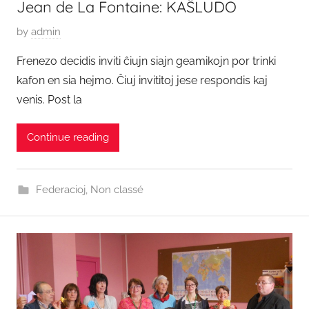
Jean de La Fontaine: KAŜLUDO
P
by
admin
o
Frenezo decidis inviti ĉiujn siajn geamikojn por trinki
s
kafon en sia hejmo. Ĉiuj invititoj jese respondis kaj
t
venis. Post la
e
d
Continue reading
o
n
1
Federacioj
,
Non classé
4
A
p
r
i
l
o