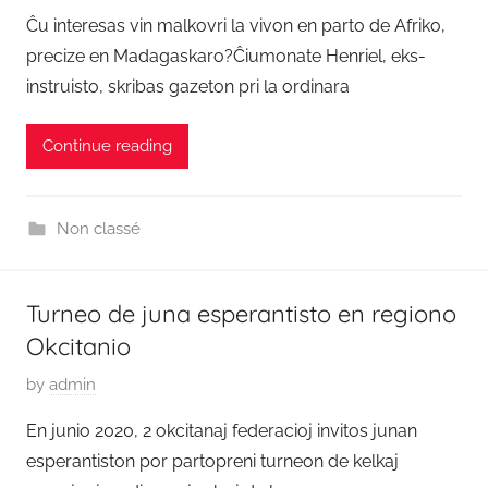
o
Ĉu interesas vin malkovri la vivon en parto de Afriko,
s
precize en Madagaskaro?Ĉiumonate Henriel, eks-
t
instruisto, skribas gazeton pri la ordinara
e
d
Continue reading
o
n
1
Non classé
2
M
a
Turneo de juna esperantisto en regiono
r
Okcitanio
t
o
P
by
admin
2
o
En junio 2020, 2 okcitanaj federacioj invitos junan
0
s
2
esperantiston por partopreni turneon de kelkaj
t