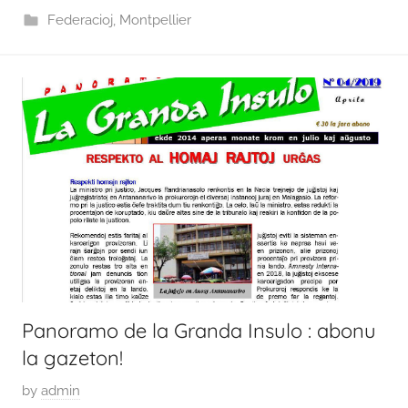
2
Federacioj
,
Montpellier
4
M
a
r
t
o
2
0
2
1
Panoramo de la Granda Insulo : abonu
la gazeton!
P
by
admin