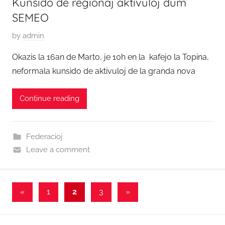
Kunsido de regionaj aktivuloj dum
9
SEMEO
P
by
admin
o
Okazis la 16an de Marto, je 10h en la kafejo la Topina,
s
neformala kunsido de aktivuloj de la granda nova
t
e
Continue reading
d
o
n
Federacioj
9
Leave a comment
J
u
n
Paĝnumerado
Previous
Next
«
1
2
3
»
i
Posts
Posts
o
por
2