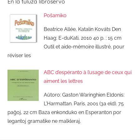
En la tuluza libroservo
Poŝamiko
Beatrice Allée, Katalin Kováts Den
Haag: E-duKati, 2010 40 p. ; 15 cm
Outil et aide-mémoire illustré, pour
réviser les
ABC d’espéranto à l’usage de ceux qui
aiment les lettres
Aŭtoro: Gaston Waringhien Eldonis:
L'Harmattan. Paris. 2001 (3a eld). 75
paĝoj, 22 cm Baza enkonduko en Esperanton por
legantoj gramatike ne malkleraj.