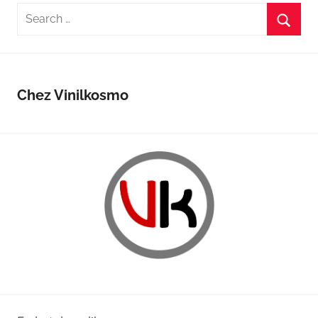
afiŝoj
0
Search
1
for:
Searc
9
Chez Vinilkosmo